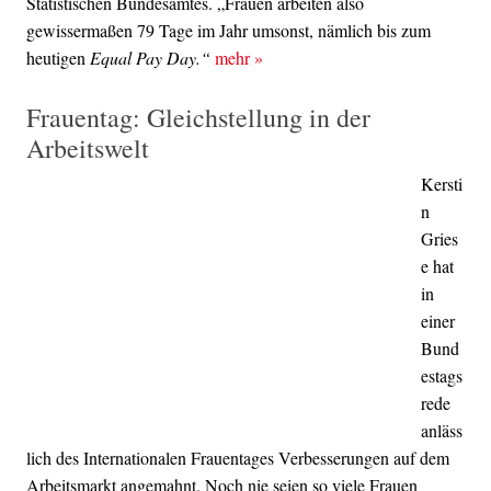
Statistischen Bundesamtes. „Frauen arbeiten also
gewissermaßen 79 Tage im Jahr umsonst, nämlich bis zum
heutigen
Equal Pay Day.“
mehr
»
Frauentag: Gleichstellung in der
Arbeitswelt
Kersti
n
Gries
e hat
in
einer
Bund
estags
rede
anläss
lich des Internationalen Frauentages Verbesserungen auf dem
Arbeitsmarkt angemahnt. Noch nie seien so viele Frauen