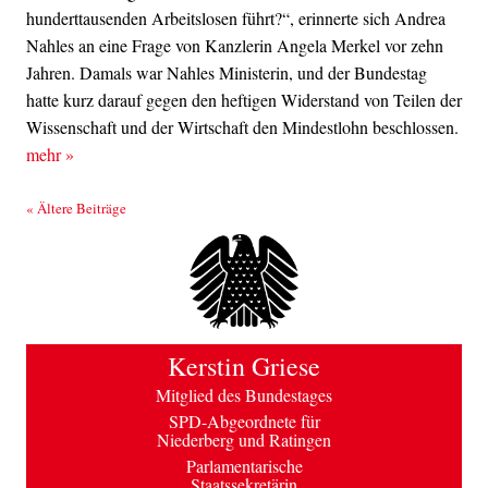
hunderttausenden Arbeitslosen führt?“, erinnerte sich Andrea
Nahles an eine Frage von Kanzlerin Angela Merkel vor zehn
Jahren. Damals war Nahles Ministerin, und der Bundestag
hatte kurz darauf gegen den heftigen Widerstand von Teilen der
Wissenschaft und der Wirtschaft den Mindestlohn beschlossen.
mehr
»
Beitrags-Navigation
«
Ältere Beiträge
Kerstin Griese
Mitglied des Bundestages
SPD-Abgeordnete für
Niederberg und Ratingen
Parlamentarische
Staatssekretärin