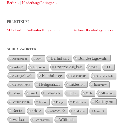
Berlin »
|
Niederberg/Ratingen »
PRAKTIKUM
Mitarbeit im Velberter Bürgerbüro und im Berliner Bundestagsbüro »
SCHLAGWÖRTER
Bundestagswahl
Berlinfahrt
Arbeitsrecht
Asyl
Erwerbslosigkeit
Ehrenamt
EU
Covid-19
Ethik
Flüchtlinge
evangelisch
Geschichte
Gewerkschaft
Heiligenhaus
Inklusion
Interview
Gleichstellung
Kita
Islam
katholisch
Israel
Kreis
Migration
Ratingen
Mindestlohn
NRW
Pflege
Praktikum
Rente
Sterbehilfe
Schule
Teilhabe
Umwelt
Velbert
Wülfrath
Weihnachten