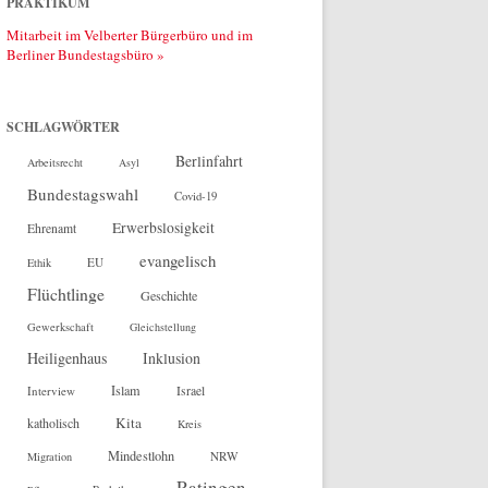
PRAKTIKUM
Mitarbeit im Velberter Bürgerbüro und im
Berliner Bundestagsbüro »
SCHLAGWÖRTER
Berlinfahrt
Arbeitsrecht
Asyl
Bundestagswahl
Covid-19
Erwerbslosigkeit
Ehrenamt
evangelisch
EU
Ethik
Flüchtlinge
Geschichte
Gewerkschaft
Gleichstellung
Heiligenhaus
Inklusion
Islam
Interview
Israel
Kita
katholisch
Kreis
Mindestlohn
NRW
Migration
Ratingen