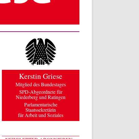
Kerstin Griese
Mitglied des Bundestages
SPD-Abgeordnete für
Niederberg und Ratingen
Parlamentarische
Staatssekretärin
für Arbeit und Soziales