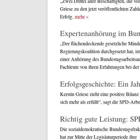
„Zwei Drittel aller Beschäftigten, die v
Griese zu den jetzt veröffentlichten Zah
Erfolg.
mehr
»
Expertenanhörung im Bund
„Der flächendeckende gesetzliche Minde
Regierungskoalition durchgesetzt hat, is
einer Anhörung des Bundestagsarbeitsaus
Fachleute von ihren Erfahrungen bei de
Erfolgsgeschichte: Ein Ja
Kerstin Griese zieht eine positive Bil
sich mehr als erfüllt“, sagt die SPD-Arb
Richtig gute Leistung: SP
Die sozialdemokratische Bundestagsfrak
hat zur Mitte der Legislaturperiode ihre