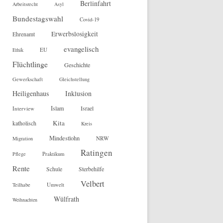
Berlinfahrt
Arbeitsrecht
Asyl
Bundestagswahl
Covid-19
Erwerbslosigkeit
Ehrenamt
evangelisch
EU
Ethik
Flüchtlinge
Geschichte
Gewerkschaft
Gleichstellung
Heiligenhaus
Inklusion
Islam
Interview
Israel
Kita
katholisch
Kreis
Mindestlohn
NRW
Migration
Ratingen
Pflege
Praktikum
Rente
Sterbehilfe
Schule
Velbert
Teilhabe
Umwelt
Wülfrath
Weihnachten