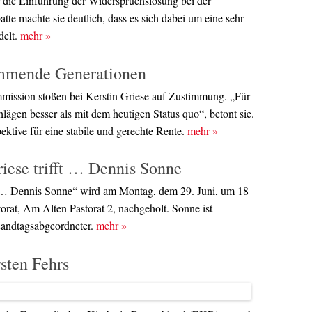
r die Einführung der Widerspruchslösung bei der
te machte sie deutlich, dass es sich dabei um eine sehr
delt.
mehr
»
ommende Generationen
mission stoßen bei Kerstin Griese auf Zustimmung. „Für
lägen besser als mit dem heutigen Status quo“, betont sie.
pektive für eine stabile und gerechte Rente.
mehr
»
iese trifft … Dennis Sonne
ft … Dennis Sonne“ wird am Montag, dem 29. Juni, um 18
rat, Am Alten Pastorat 2, nachgeholt. Sonne ist
 Landtagsabgeordneter.
mehr
»
rsten Fehrs