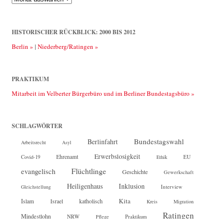
2013
bis
2025
HISTORISCHER RÜCKBLICK: 2000 BIS 2012
Berlin »
|
Niederberg/Ratingen »
PRAKTIKUM
Mitarbeit im Velberter Bürgerbüro und im Berliner Bundestagsbüro »
SCHLAGWÖRTER
Bundestagswahl
Berlinfahrt
Arbeitsrecht
Asyl
Erwerbslosigkeit
Ehrenamt
EU
Covid-19
Ethik
Flüchtlinge
evangelisch
Geschichte
Gewerkschaft
Heiligenhaus
Inklusion
Interview
Gleichstellung
Kita
Islam
katholisch
Israel
Kreis
Migration
Ratingen
Mindestlohn
NRW
Pflege
Praktikum