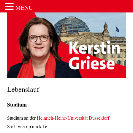
MENÜ
Zum Inhalt springen
Lebenslauf
Studium
Studium an der
Heinrich-Heine-Universität Düsseldorf
S c h w e r p u n k t e