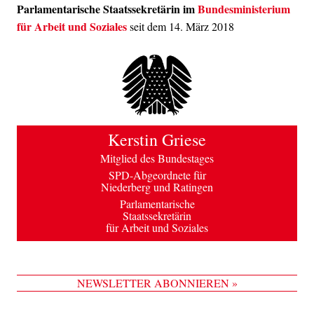
Parlamentarische Staatssekretärin im
Bundesministerium
für Arbeit und Soziales
seit dem 14. März 2018
Kerstin Griese
Mitglied des Bundestages
SPD-Abgeordnete für
Niederberg und Ratingen
Parlamentarische
Staatssekretärin
für Arbeit und Soziales
NEWSLETTER ABONNIEREN »