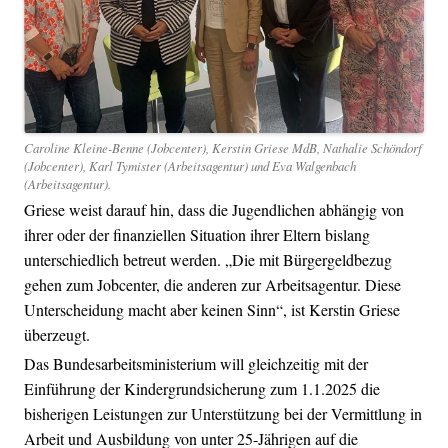
Caroline Kleine-Benne (Jobcenter), Kerstin Griese MdB, Nathalie Schöndorf
(Jobcenter), Karl Tymister (Arbeitsagentur) und Eva Walgenbach
(Arbeitsagentur).
Griese weist darauf hin, dass die Jugendlichen abhängig von
ihrer oder der finanziellen Situation ihrer Eltern bislang
unterschiedlich betreut werden. „Die mit Bürgergeldbezug
gehen zum Jobcenter, die anderen zur Arbeitsagentur. Diese
Unterscheidung macht aber keinen Sinn“, ist Kerstin Griese
überzeugt.
Das Bundesarbeitsministerium will gleichzeitig mit der
Einführung der Kindergrundsicherung zum 1.1.2025 die
bisherigen Leistungen zur Unterstützung bei der Vermittlung in
Arbeit und Ausbildung von unter 25-Jährigen auf die