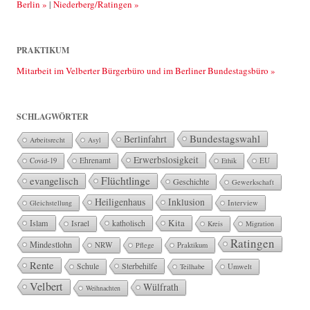
Berlin »
|
Niederberg/Ratingen »
PRAKTIKUM
Mitarbeit im Velberter Bürgerbüro und im Berliner Bundestagsbüro »
SCHLAGWÖRTER
Bundestagswahl
Berlinfahrt
Arbeitsrecht
Asyl
Erwerbslosigkeit
Ehrenamt
EU
Covid-19
Ethik
Flüchtlinge
evangelisch
Geschichte
Gewerkschaft
Heiligenhaus
Inklusion
Interview
Gleichstellung
Kita
Islam
katholisch
Israel
Kreis
Migration
Ratingen
Mindestlohn
NRW
Pflege
Praktikum
Rente
Sterbehilfe
Schule
Teilhabe
Umwelt
Velbert
Wülfrath
Weihnachten