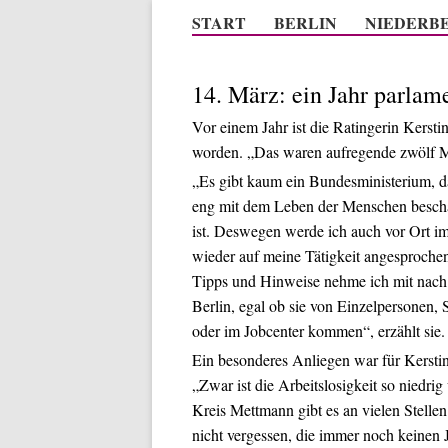
START
BERLIN
NIEDERB
14. März: ein Jahr parlame
Vor einem Jahr ist die Ratingerin Kersti
worden. „Das waren aufregende zwölf Mo
„Es gibt kaum ein Bundesministerium, d
eng mit dem Leben der Menschen beschä
ist. Deswegen werde ich auch vor Ort i
wieder auf meine Tätigkeit angesprochen
Tipps und Hinweise nehme ich mit nach
Berlin, egal ob sie von Einzelpersonen, 
oder im Jobcenter kommen“, erzählt sie.
Ein besonderes Anliegen war für Kerstin
„Zwar ist die Arbeitslosigkeit so niedri
Kreis Mettmann gibt es an vielen Stelle
nicht vergessen, die immer noch keinen 