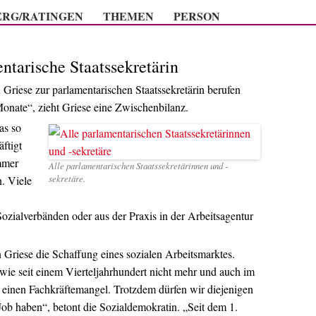
Zum Inhalt springen
ERG/RATINGEN
THEMEN
PERSON
ntarische Staatssekretärin
n Griese zur parlamentarischen Staatssekretärin berufen
nate“, zieht Griese eine Zwischenbilanz.
as so
ftigt
mmer
Alle parlamentarischen Staatssekretärinnen und -
sekretäre.
. Viele
Sozialverbänden oder aus der Praxis in der Arbeitsagentur
 Griese die Schaffung eines sozialen Arbeitsmarktes.
g wie seit einem Vierteljahrhundert nicht mehr und auch im
n einen Fachkräftemangel. Trotzdem dürfen wir diejenigen
Job haben“, betont die Sozialdemokratin. „Seit dem 1.