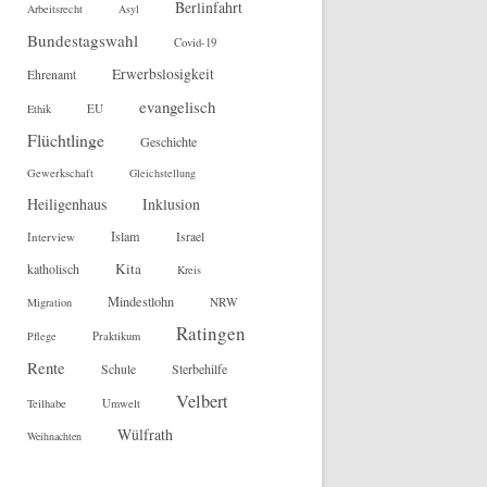
Berlinfahrt
Arbeitsrecht
Asyl
Bundestagswahl
Covid-19
Erwerbslosigkeit
Ehrenamt
evangelisch
EU
Ethik
Flüchtlinge
Geschichte
Gewerkschaft
Gleichstellung
Heiligenhaus
Inklusion
Islam
Interview
Israel
Kita
katholisch
Kreis
Mindestlohn
NRW
Migration
Ratingen
Pflege
Praktikum
Rente
Sterbehilfe
Schule
Velbert
Teilhabe
Umwelt
Wülfrath
Weihnachten