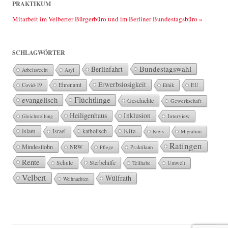
PRAKTIKUM
Mitarbeit im Velberter Bürgerbüro und im Berliner Bundestagsbüro »
SCHLAGWÖRTER
Bundestagswahl
Berlinfahrt
Arbeitsrecht
Asyl
Erwerbslosigkeit
Ehrenamt
EU
Covid-19
Ethik
Flüchtlinge
evangelisch
Geschichte
Gewerkschaft
Heiligenhaus
Inklusion
Interview
Gleichstellung
Kita
Islam
katholisch
Israel
Kreis
Migration
Ratingen
Mindestlohn
NRW
Pflege
Praktikum
Rente
Sterbehilfe
Schule
Teilhabe
Umwelt
Velbert
Wülfrath
Weihnachten