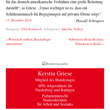
für das deutsch-amerikanische Verhältnis eine große Belastung
darstellt“, so Griese. „Umso wichtiger ist es, dass ein
Schüleraustausch für Begegnungen auf privater Ebene sorgt.“
13. Dezember 2024
Harald Schrapers
Kategorie:
USA-Austausch
· Schlagwort:
Amerika
,
Velbert
Beitrags-Navigation
«
Wirtschaft stärken, Beschäftigte
Velberterin Hoara Rochira:
unterstützen
Praktikum in Berlin
»
Kerstin Griese
Mitglied des Bundestages
SPD-Abgeordnete für
Niederberg und Ratingen
Parlamentarische
Staatssekretärin
für Arbeit und Soziales