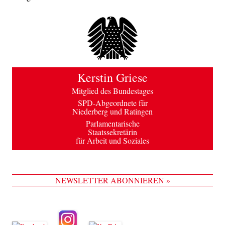
Kerstin Griese
Mitglied des Bundestages
SPD-Abgeordnete für
Niederberg und Ratingen
Parlamentarische
Staatssekretärin
für Arbeit und Soziales
NEWSLETTER ABONNIEREN »