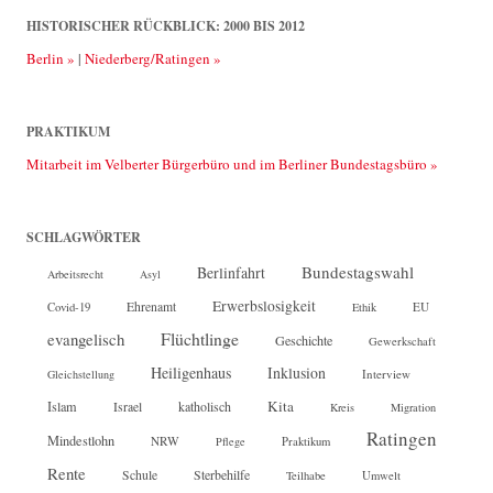
HISTORISCHER RÜCKBLICK: 2000 BIS 2012
Berlin »
|
Niederberg/Ratingen »
PRAKTIKUM
Mitarbeit im Velberter Bürgerbüro und im Berliner Bundestagsbüro »
SCHLAGWÖRTER
Bundestagswahl
Berlinfahrt
Arbeitsrecht
Asyl
Erwerbslosigkeit
Ehrenamt
EU
Covid-19
Ethik
Flüchtlinge
evangelisch
Geschichte
Gewerkschaft
Heiligenhaus
Inklusion
Interview
Gleichstellung
Kita
Islam
katholisch
Israel
Kreis
Migration
Ratingen
Mindestlohn
NRW
Pflege
Praktikum
Rente
Sterbehilfe
Schule
Teilhabe
Umwelt