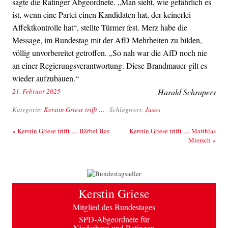
sagte die Ratinger Abgeordnete. „Man sieht, wie gefährlich es
ist, wenn eine Partei einen Kandidaten hat, der keinerlei
Affektkontrolle hat“, stellte Türmer fest. Merz habe die
Message, im Bundestag mit der AfD Mehrheiten zu bilden,
völlig unvorbereitet getroffen. „So nah war die AfD noch nie
an einer Regierungsverantwortung. Diese Brandmauer gilt es
wieder aufzubauen.“
21. Februar 2025
Harald Schrapers
Kategorie:
Kerstin Griese trifft …
· Schlagwort:
Jusos
Beitrags-Navigation
«
Kerstin Griese trifft … Bärbel Bas
Kerstin Griese trifft … Matthias
Miersch
»
Kerstin Griese
Mitglied des Bundestages
SPD-Abgeordnete für
Niederberg und Ratingen