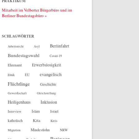
PRAKTIKUM
Mitarbeit im Velberter Bürgerbüro und im
Berliner Bundestagsbüro »
SCHLAGWÖRTER
Berlinfahrt
Arbeitsrecht
Asyl
Bundestagswahl
Covid-19
Erwerbslosigkeit
Ehrenamt
evangelisch
EU
Ethik
Flüchtlinge
Geschichte
Gewerkschaft
Gleichstellung
Heiligenhaus
Inklusion
Islam
Interview
Israel
Kita
katholisch
Kreis
Mindestlohn
NRW
Migration
Ratingen