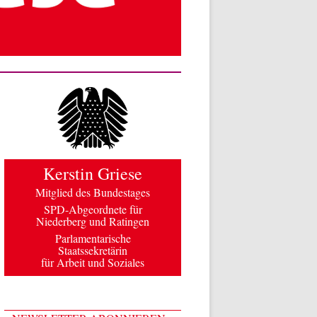
Kerstin Griese
Mitglied des Bundestages
SPD-Abgeordnete für
Niederberg und Ratingen
Parlamentarische
Staatssekretärin
für Arbeit und Soziales