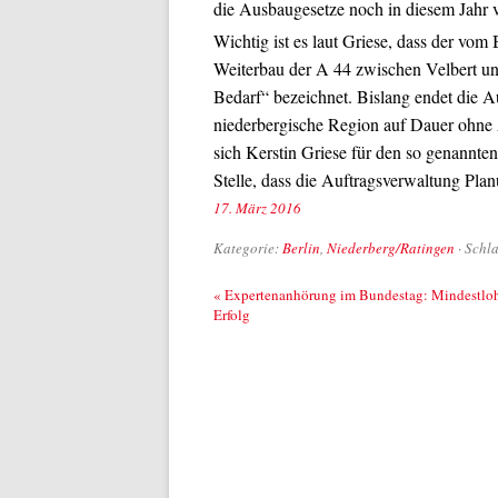
die Ausbaugesetze noch in diesem Jahr 
Wichtig ist es laut Griese, dass der vo
Weiterbau der A 44 zwischen Velbert un
Bedarf“ bezeichnet. Bislang endet die A
niederbergische Region auf Dauer ohne 
sich Kerstin Griese für den so genannten
Stelle, dass die Auftragsverwaltung Planu
17. März 2016
Kategorie:
Berlin
,
Niederberg/Ratingen
· Schl
Beitrags-Navigation
«
Expertenanhörung im Bundestag: Mindestloh
Erfolg