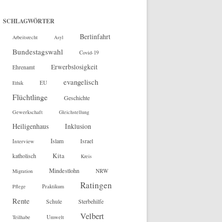
SCHLAGWÖRTER
Berlinfahrt
Arbeitsrecht
Asyl
Bundestagswahl
Covid-19
Erwerbslosigkeit
Ehrenamt
evangelisch
EU
Ethik
Flüchtlinge
Geschichte
Gewerkschaft
Gleichstellung
Heiligenhaus
Inklusion
Islam
Interview
Israel
Kita
katholisch
Kreis
Mindestlohn
NRW
Migration
Ratingen
Pflege
Praktikum
Rente
Sterbehilfe
Schule
Velbert
Teilhabe
Umwelt