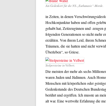
Am Gedenkort für die NS-„Euthanasie“-Morde.
in Zeiten, in denen Verschwörungsideolo
Hochkonjunktur haben und offen gelebter
gehabt hat, Zeitzeuginnen und -zeugen pe
folgenden Generationen so nicht mehr er
erzählen. Von ihrem Leid, ihrem Schmerz
Träumen, die sie hatten und nicht verwi
Überleben“, so Griese.
Stolpersteine in Velbert.
Die meisten der mehr als sechs Millione
waren Juden und Jüdinnen. Auch Homose
Menschen mit körperlichen oder geistig
Gedenkstunde des Deutschen Bundestages
berührt und ergriffen. Ich musste an me
alt war. Eine wertvolle Erfahrung die m