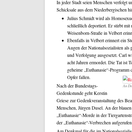
In jeder Stadt seien Menschen verfolgt 
Schicksale aus dem Niederbergischen hi
Julius Schmidt wird als Homosexuel
schließlich deportiert. Er stirbt 
Weisenborn-Straße in Velbert erinne
Ebenfalls in Velbert erinnert ein S
Augen der Nationalsozialisten als 
und Verfolgung ausgesetzt. Carl wir
acht Jahren ermordet. Die Tat ist 
geheime „Euthanasie“-Programm d
Opfer fallen.
Nach der Bundestags-
An De
Gedenkstunde geht Kerstin
Griese zur Gedenkveranstaltung des Bea
Menschen, Jürgen Dusel. An der blauen 
„Euthanasie“-Morde in der Tiergartenst
der „Euthanasie“-Verbrechen aufgerufen
Am Denkmal für die im Nationalsoziali