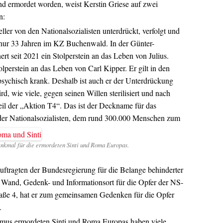
und ermordet worden, weist Kerstin Griese auf zwei
n:
ler von den Nationalsozialisten unterdrückt, verfolgt und
mit nur 33 Jahren im KZ Buchenwald. In der Günter-
rt seit 2021 ein Stolperstein an das Leben von Julius.
tolperstein an das Leben von Carl Kipper. Er gilt in den
psychisch krank. Deshalb ist auch er der Unterdrückung
d, wie viele, gegen seinen Willen sterilisiert und nach
Teil der „Aktion T4“. Das ist der Deckname für das
er Nationalsozialisten, dem rund 300.000 Menschen zum
nkmal für die ermordeten Sinti und Roma Europas.
uftragten der Bundesregierung für die Belange behinderter
Wand, Gedenk- und Informationsort für die Opfer der NS-
raße 4, hat er zum gemeinsamen Gedenken für die Opfer
.
smus ermordeten Sinti und Roma Europas haben viele