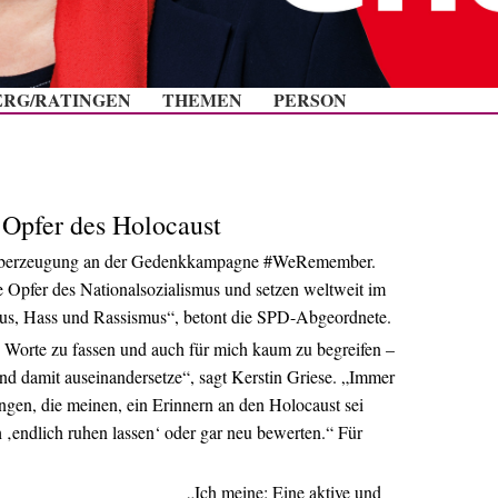
Zum Inhalt springen
ERG/RATINGEN
THEMEN
PERSON
 Opfer des Holocaust
ler Überzeugung an der Gedenkkampagne #WeRemember.
Opfer des Nationalsozialismus und setzen weltweit im
mus, Hass und Rassismus“, betont die SPD-Abgeordnete.
n Worte zu fassen und auch für mich kaum zu begreifen –
end damit auseinandersetze“, sagt Kerstin Griese. „Immer
gen, die meinen, ein Erinnern an den Holocaust sei
‚endlich ruhen lassen‘ oder gar neu bewerten.“ Für
„Ich meine: Eine aktive und