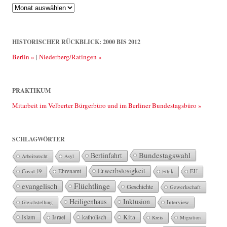
Rückblick:
2013
bis
2025
HISTORISCHER RÜCKBLICK: 2000 BIS 2012
Berlin »
|
Niederberg/Ratingen »
PRAKTIKUM
Mitarbeit im Velberter Bürgerbüro und im Berliner Bundestagsbüro »
SCHLAGWÖRTER
Bundestagswahl
Berlinfahrt
Arbeitsrecht
Asyl
Erwerbslosigkeit
Ehrenamt
EU
Covid-19
Ethik
Flüchtlinge
evangelisch
Geschichte
Gewerkschaft
Heiligenhaus
Inklusion
Interview
Gleichstellung
Kita
Islam
katholisch
Israel
Kreis
Migration