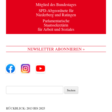
Mitglied des Bundestages
SPD-Abgeordnete für
Niederberg und Ratingen
Parlamentarische
Staatssekretärin
für Arbeit und Soziales
NEWSLETTER ABONNIEREN »
Suche
nach:
RÜCKBLICK: 2013 BIS 2025