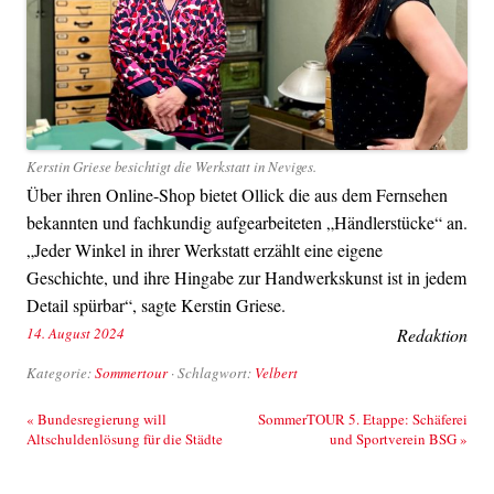
Kerstin Griese besichtigt die Werkstatt in Neviges.
Über ihren Online-Shop bietet Ollick die aus dem Fernsehen
bekannten und fachkundig aufgearbeiteten „Händlerstücke“ an.
„Jeder Winkel in ihrer Werkstatt erzählt eine eigene
Geschichte, und ihre Hingabe zur Handwerkskunst ist in jedem
Detail spürbar“, sagte Kerstin Griese.
14. August 2024
Redaktion
Kategorie:
Sommertour
· Schlagwort:
Velbert
Beitrags-Navigation
«
Bundesregierung will
SommerTOUR 5. Etappe: Schäferei
Altschuldenlösung für die Städte
und Sportverein BSG
»