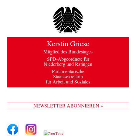
Kerstin Griese
Mitglied des Bundestages
SPD-Abgeordnete für
Niederberg und Ratingen
Parlamentarische
Staatssekretärin
für Arbeit und Soziales
NEWSLETTER ABONNIEREN »