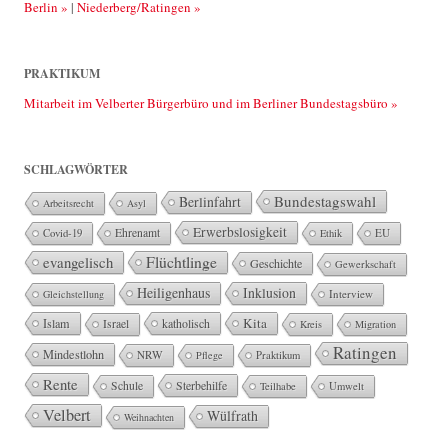
Berlin »
|
Niederberg/Ratingen »
PRAKTIKUM
Mitarbeit im Velberter Bürgerbüro und im Berliner Bundestagsbüro »
SCHLAGWÖRTER
Bundestagswahl
Berlinfahrt
Arbeitsrecht
Asyl
Erwerbslosigkeit
Ehrenamt
EU
Covid-19
Ethik
Flüchtlinge
evangelisch
Geschichte
Gewerkschaft
Heiligenhaus
Inklusion
Interview
Gleichstellung
Kita
Islam
katholisch
Israel
Kreis
Migration
Ratingen
Mindestlohn
NRW
Pflege
Praktikum
Rente
Sterbehilfe
Schule
Teilhabe
Umwelt
Velbert
Wülfrath
Weihnachten