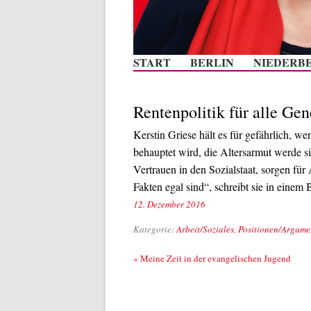
START
BERLIN
NIEDERB
Rentenpolitik für alle Ge
Kerstin Griese hält es für gefährlich, 
behauptet wird, die Altersarmut werde s
Vertrauen in den Sozialstaat, sorgen fü
Fakten egal sind“, schreibt sie in einem 
12. Dezember 2016
Kategorie:
Arbeit/Soziales
,
Positionen/Argume
Beitrags-Navigation
«
Meine Zeit in der evangelischen Jugend