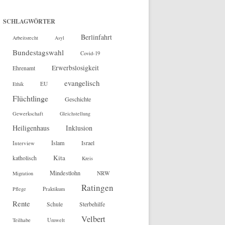
SCHLAGWÖRTER
Berlinfahrt
Arbeitsrecht
Asyl
Bundestagswahl
Covid-19
Erwerbslosigkeit
Ehrenamt
evangelisch
EU
Ethik
Flüchtlinge
Geschichte
Gewerkschaft
Gleichstellung
Heiligenhaus
Inklusion
Islam
Interview
Israel
Kita
katholisch
Kreis
Mindestlohn
NRW
Migration
Ratingen
Pflege
Praktikum
Rente
Sterbehilfe
Schule
Velbert
Teilhabe
Umwelt