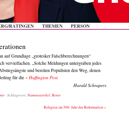
Zum Inhalt springen
ERG/RATINGEN
THEMEN
PERSON
nerationen
wenn auf Grundlage „grotesker Falschberechnungen“
ich vervielfachen. „Solche Meldungen untergraben jedes
r Abstiegsängste und bereiten Populisten den Weg, denen
Beitrag für die
» Huffington Post
.
Harald Schrapers
nte
· Schlagwort:
Namensartikel
,
Rente
Religion im 500. Jahr der Reformation
»