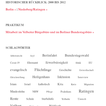
HISTORISCHER RÜCKBLICK: 2000 BIS 2012
Berlin »
|
Niederberg/Ratingen »
PRAKTIKUM
Mitarbeit im Velberter Bürgerbüro und im Berliner Bundestagsbüro »
SCHLAGWÖRTER
Bundestagswahl
Berlinfahrt
Arbeitsrecht
Asyl
Erwerbslosigkeit
Ehrenamt
EU
Covid-19
Ethik
Flüchtlinge
evangelisch
Geschichte
Gewerkschaft
Heiligenhaus
Inklusion
Interview
Gleichstellung
Kita
Islam
katholisch
Israel
Kreis
Migration
Ratingen
Mindestlohn
NRW
Pflege
Praktikum
Rente
Sterbehilfe
Schule
Teilhabe
Umwelt
Velbert
Wülfrath