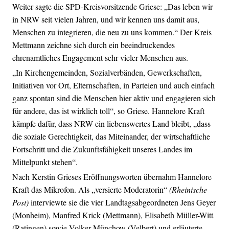
Weiter sagte die SPD-Kreisvorsitzende Griese: „Das leben wir
in NRW seit vielen Jahren, und wir kennen uns damit aus,
Menschen zu integrieren, die neu zu uns kommen.“ Der Kreis
Mettmann zeichne sich durch ein beeindruckendes
ehrenamtliches Engagement sehr vieler Menschen aus.
„In Kirchengemeinden, Sozialverbänden, Gewerkschaften,
Initiativen vor Ort, Elternschaften, in Parteien und auch einfach
ganz spontan sind die Menschen hier aktiv und engagieren sich
für andere, das ist wirklich toll“, so Griese. Hannelore Kraft
kämpfe dafür, dass NRW ein liebenswertes Land bleibt, „dass
die soziale Gerechtigkeit, das Miteinander, der wirtschaftliche
Fortschritt und die Zukunftsfähigkeit unseres Landes im
Mittelpunkt stehen“.
Nach Kerstin Grieses Eröffnungsworten übernahm Hannelore
Kraft das Mikrofon. Als „versierte Moderatorin“
(Rheinische
Post)
interviewte sie die vier Landtagsabgeordneten Jens Geyer
(Monheim), Manfred Krick (Mettmann), Elisabeth Müller-Witt
(Ratingen) sowie Volker Münchow (Velbert) und erläuterte