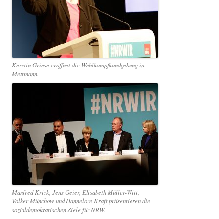
Kerstin Griese eröffnet die Wahlkampfkundgebung in
Mettmann.
Manfred Krick, Jens Geier, Elisabeth Müller-Witt,
Volker Münchow und Hannelore Kraft präsentieren die
sozialdemokratischen Ziele für NRW.