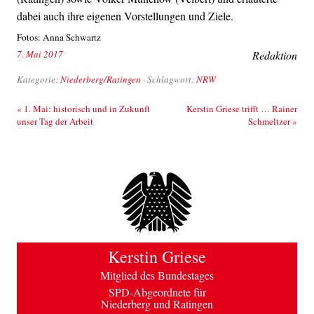
dabei auch ihre eigenen Vorstellungen und Ziele.
Fotos: Anna Schwartz
7. Mai 2017
Redaktion
Kategorie:
Niederberg/Ratingen
· Schlagwort:
NRW
Beitrags-Navigation
«
1. Mai: historisch und in Zukunft
Kerstin Griese trifft … Rainer
unser Tag der Arbeit
Schmeltzer
»
Kerstin Griese
Mitglied des Bundestages
SPD-Abgeordnete für
Niederberg und Ratingen