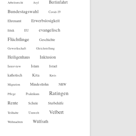
Berlinfahrt
Arbeitsrecht
Asyl
Bundestagswahl
Covid-19
Erwerbslosigkeit
Ehrenamt
evangelisch
EU
Ethik
Flüchtlinge
Geschichte
Gewerkschaft
Gleichstellung
Heiligenhaus
Inklusion
Islam
Interview
Israel
Kita
katholisch
Kreis
Mindestlohn
NRW
Migration
Ratingen
Pflege
Praktikum
Rente
Sterbehilfe
Schule
Velbert
Teilhabe
Umwelt
Wülfrath
Weihnachten