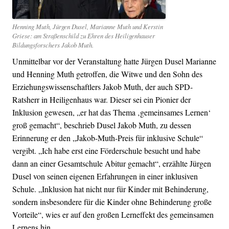
Henning Muth, Jürgen Dusel, Marianne Muth und Kerstin
Griese: am Straßenschild zu Ehren des Heiligenhauser
Bildungsforschers Jakob Muth.
Unmittelbar vor der Veranstaltung hatte Jürgen Dusel Marianne
und Henning Muth getroffen, die Witwe und den Sohn des
Erziehungswissenschaftlers Jakob Muth, der auch SPD-
Ratsherr in Heiligenhaus war. Dieser sei ein Pionier der
Inklusion gewesen, „er hat das Thema ‚gemeinsames Lernen‘
groß gemacht“, beschrieb Dusel Jakob Muth, zu dessen
Erinnerung er den „Jakob-Muth-Preis für inklusive Schule“
vergibt. „Ich habe erst eine Förderschule besucht und habe
dann an einer Gesamtschule Abitur gemacht“, erzählte Jürgen
Dusel von seinen eigenen Erfahrungen in einer inklusiven
Schule. „Inklusion hat nicht nur für Kinder mit Behinderung,
sondern insbesondere für die Kinder ohne Behinderung große
Vorteile“, wies er auf den großen Lerneffekt des gemeinsamen
Lernens hin.