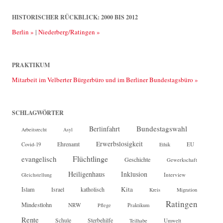
HISTORISCHER RÜCKBLICK: 2000 BIS 2012
Berlin »
|
Niederberg/Ratingen »
PRAKTIKUM
Mitarbeit im Velberter Bürgerbüro und im Berliner Bundestagsbüro »
SCHLAGWÖRTER
Bundestagswahl
Berlinfahrt
Arbeitsrecht
Asyl
Erwerbslosigkeit
Ehrenamt
EU
Covid-19
Ethik
Flüchtlinge
evangelisch
Geschichte
Gewerkschaft
Heiligenhaus
Inklusion
Interview
Gleichstellung
Kita
Islam
katholisch
Israel
Kreis
Migration
Ratingen
Mindestlohn
NRW
Pflege
Praktikum
Rente
Sterbehilfe
Schule
Teilhabe
Umwelt