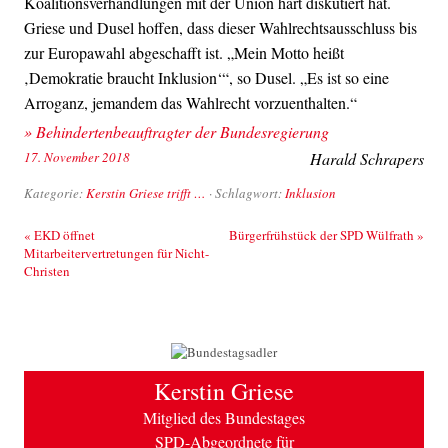
Koalitionsverhandlungen mit der Union hart diskutiert hat.
Griese und Dusel hoffen, dass dieser Wahlrechtsausschluss bis
zur Europawahl abgeschafft ist. „Mein Motto heißt
‚Demokratie braucht Inklusion‘“, so Dusel. „Es ist so eine
Arroganz, jemandem das Wahlrecht vorzuenthalten.“
» Behindertenbeauftragter der Bundesregierung
17. November 2018
Harald Schrapers
Kategorie:
Kerstin Griese trifft …
· Schlagwort:
Inklusion
Beitrags-Navigation
«
EKD öffnet
Bürgerfrühstück der SPD Wülfrath
»
Mitarbeitervertretungen für Nicht-
Christen
Kerstin Griese
Mitglied des Bundestages
SPD-Abgeordnete für