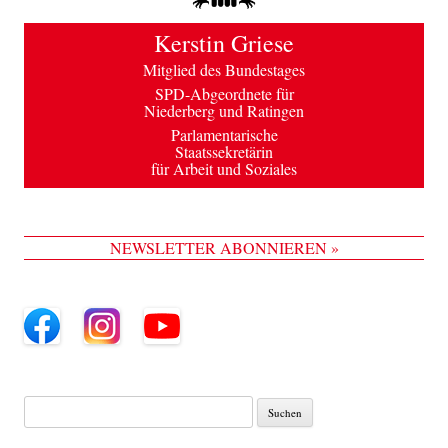
Kerstin Griese
Mitglied des Bundestages
SPD-Abgeordnete für
Niederberg und Ratingen
Parlamentarische
Staatssekretärin
für Arbeit und Soziales
NEWSLETTER ABONNIEREN »
Suche
nach: