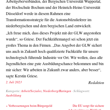
Arbeitgeberverbänden, der Bergischen Universität Wuppertal,
der Hochschule Bochum und der Heinrich-Heine-Universität
Düsseldorf werde in diesem Rahmen eine
Transformationsstrategie für die Automobilzulieferer im
niederbergischen und dem bergischen Land entwickelt.
„Ich freue mich, dass dieses Projekt mit der GLW angestoßen
wurde“, so Griese. Der Fachkräftemangel sei schon jetzt ein
großes Thema in den Firmen. „Das Angebot der GLW sichert
uns auch in Zukunft hoch qualifizierte Fachkräfte für unsere
technologisch führende Industrie vor Ort. Wir wollen, dass alle
Jugendlichen eine gute Ausbildungschance bekommen und bin
mir sicher: Wir arbeiten in Zukunft zwar anders, aber besser“,
sagte Kerstin Griese.
2. Juli 2023
Redaktion
Kategorie:
Arbeit/Soziales
,
Niederberg/Ratingen
· Schlagwort:
Ausbildung
Beitrags-Navigation
«
Verbesserungen beim Bürgergeld
Die EU sorgt für sichere
Arbeitsplätze in Wülfrath
»