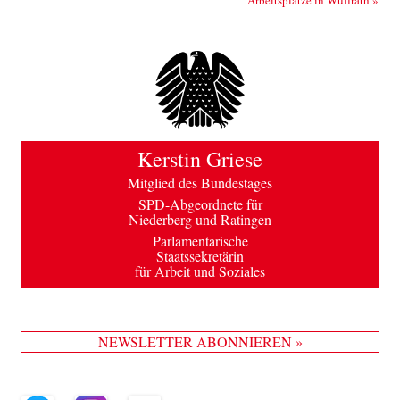
Kerstin Griese
Mitglied des Bundestages
SPD-Abgeordnete für
Niederberg und Ratingen
Parlamentarische
Staatssekretärin
für Arbeit und Soziales
NEWSLETTER ABONNIEREN »