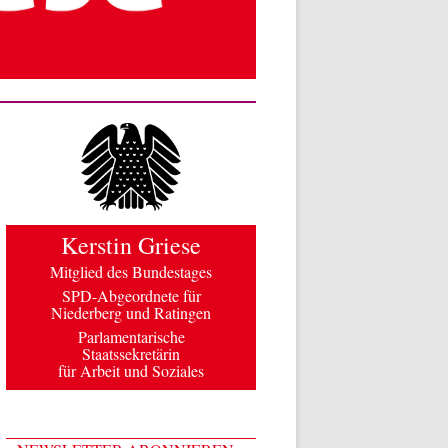
Kerstin Griese
Mitglied des Bundestages
SPD-Abgeordnete für
Niederberg und Ratingen
Parlamentarische
Staatssekretärin
für Arbeit und Soziales