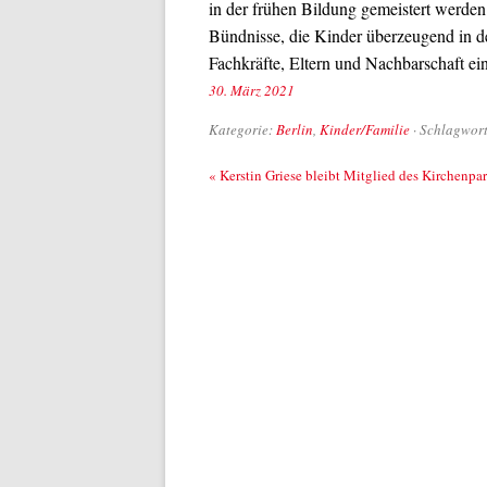
in der frühen Bildung gemeistert werden 
Bündnisse, die Kinder überzeugend in de
Fachkräfte, Eltern und Nachbarschaft ei
30. März 2021
Kategorie:
Berlin
,
Kinder/Familie
· Schlagwor
Beitrags-Navigation
«
Kerstin Griese bleibt Mitglied des Kirchenpa