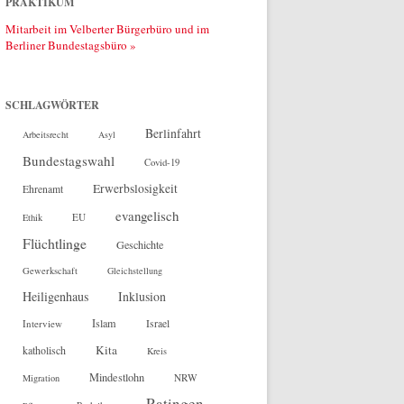
PRAKTIKUM
Mitarbeit im Velberter Bürgerbüro und im
Berliner Bundestagsbüro »
SCHLAGWÖRTER
Berlinfahrt
Arbeitsrecht
Asyl
Bundestagswahl
Covid-19
Erwerbslosigkeit
Ehrenamt
evangelisch
EU
Ethik
Flüchtlinge
Geschichte
Gewerkschaft
Gleichstellung
Heiligenhaus
Inklusion
Islam
Interview
Israel
Kita
katholisch
Kreis
Mindestlohn
NRW
Migration
Ratingen