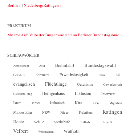
Berlin »
|
Niederberg/Ratingen »
PRAKTIKUM
Mitarbeit im Velberter Bürgerbüro und im Berliner Bundestagsbüro »
SCHLAGWÖRTER
Bundestagswahl
Berlinfahrt
Arbeitsrecht
Asyl
Erwerbslosigkeit
Ehrenamt
EU
Covid-19
Ethik
Flüchtlinge
evangelisch
Geschichte
Gewerkschaft
Heiligenhaus
Inklusion
Interview
Gleichstellung
Kita
Islam
katholisch
Israel
Kreis
Migration
Ratingen
Mindestlohn
NRW
Pflege
Praktikum
Rente
Sterbehilfe
Schule
Teilhabe
Umwelt
Velbert
Wülfrath
Weihnachten