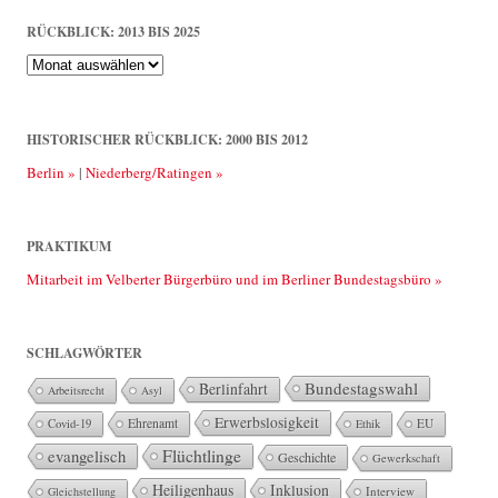
RÜCKBLICK: 2013 BIS 2025
Rückblick:
2013
bis
2025
HISTORISCHER RÜCKBLICK: 2000 BIS 2012
Berlin »
|
Niederberg/Ratingen »
PRAKTIKUM
Mitarbeit im Velberter Bürgerbüro und im Berliner Bundestagsbüro »
SCHLAGWÖRTER
Bundestagswahl
Berlinfahrt
Arbeitsrecht
Asyl
Erwerbslosigkeit
Ehrenamt
EU
Covid-19
Ethik
Flüchtlinge
evangelisch
Geschichte
Gewerkschaft
Heiligenhaus
Inklusion
Interview
Gleichstellung