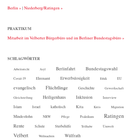
Berlin »
|
Niederberg/Ratingen »
PRAKTIKUM
Mitarbeit im Velberter Bürgerbüro und im Berliner Bundestagsbüro »
SCHLAGWÖRTER
Bundestagswahl
Berlinfahrt
Arbeitsrecht
Asyl
Erwerbslosigkeit
Ehrenamt
EU
Covid-19
Ethik
Flüchtlinge
evangelisch
Geschichte
Gewerkschaft
Heiligenhaus
Inklusion
Interview
Gleichstellung
Kita
Islam
katholisch
Israel
Kreis
Migration
Ratingen
Mindestlohn
NRW
Pflege
Praktikum
Rente
Sterbehilfe
Schule
Teilhabe
Umwelt
Velbert
Wülfrath
Weihnachten