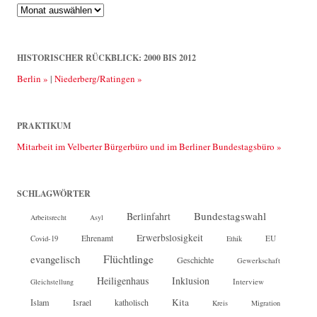
Rückblick:
2013
bis
2025
HISTORISCHER RÜCKBLICK: 2000 BIS 2012
Berlin »
|
Niederberg/Ratingen »
PRAKTIKUM
Mitarbeit im Velberter Bürgerbüro und im Berliner Bundestagsbüro »
SCHLAGWÖRTER
Bundestagswahl
Berlinfahrt
Arbeitsrecht
Asyl
Erwerbslosigkeit
Ehrenamt
EU
Covid-19
Ethik
Flüchtlinge
evangelisch
Geschichte
Gewerkschaft
Heiligenhaus
Inklusion
Interview
Gleichstellung
Kita
Islam
katholisch
Israel
Kreis
Migration