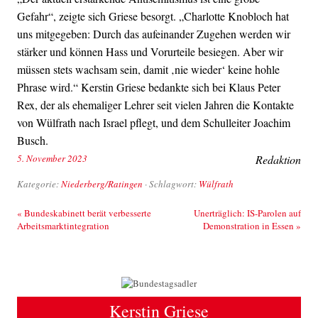
Gefahr“, zeigte sich Griese besorgt. „Charlotte Knobloch hat
uns mitgegeben: Durch das aufeinander Zugehen werden wir
stärker und können Hass und Vorurteile besiegen. Aber wir
müssen stets wachsam sein, damit ‚nie wieder‘ keine hohle
Phrase wird.“ Kerstin Griese bedankte sich bei Klaus Peter
Rex, der als ehemaliger Lehrer seit vielen Jahren die Kontakte
von Wülfrath nach Israel pflegt, und dem Schulleiter Joachim
Busch.
5. November 2023
Redaktion
Kategorie:
Niederberg/Ratingen
· Schlagwort:
Wülfrath
Beitrags-Navigation
«
Bundeskabinett berät verbesserte
Unerträglich: IS-Parolen auf
Arbeitsmarktintegration
Demonstration in Essen
»
Kerstin Griese