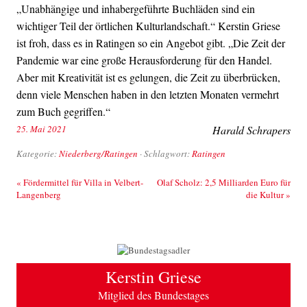
„Unabhängige und inhabergeführte Buchläden sind ein
wichtiger Teil der örtlichen Kulturlandschaft.“ Kerstin Griese
ist froh, dass es in Ratingen so ein Angebot gibt. „Die Zeit der
Pandemie war eine große Herausforderung für den Handel.
Aber mit Kreativität ist es gelungen, die Zeit zu überbrücken,
denn viele Menschen haben in den letzten Monaten vermehrt
zum Buch gegriffen.“
25. Mai 2021
Harald Schrapers
Kategorie:
Niederberg/Ratingen
· Schlagwort:
Ratingen
Beitrags-Navigation
«
Fördermittel für Villa in Velbert-
Olaf Scholz: 2,5 Milliarden Euro für
Langenberg
die Kultur
»
Kerstin Griese
Mitglied des Bundestages