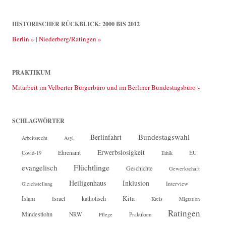
2025
HISTORISCHER RÜCKBLICK: 2000 BIS 2012
Berlin »
|
Niederberg/Ratingen »
PRAKTIKUM
Mitarbeit im Velberter Bürgerbüro und im Berliner Bundestagsbüro »
SCHLAGWÖRTER
Bundestagswahl
Berlinfahrt
Arbeitsrecht
Asyl
Erwerbslosigkeit
Ehrenamt
EU
Covid-19
Ethik
Flüchtlinge
evangelisch
Geschichte
Gewerkschaft
Heiligenhaus
Inklusion
Interview
Gleichstellung
Kita
Islam
katholisch
Israel
Kreis
Migration
Ratingen
Mindestlohn
NRW
Pflege
Praktikum