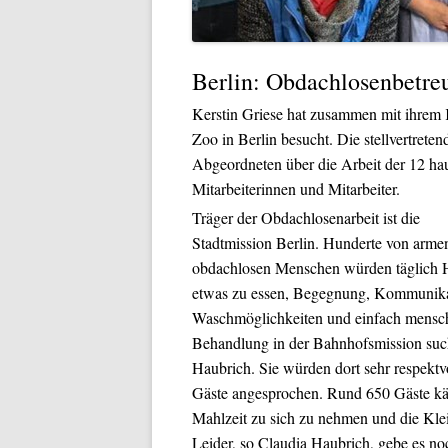
Berlin: Obdachlosenbetr
Kerstin Griese hat zusammen mit ihre
Zoo in Berlin besucht. Die stellvertreten
Abgeordneten über die Arbeit der 12 ha
Mitarbeiterinnen und Mitarbeiter.
Träger der Obdachlosenarbeit ist die
Stadtmission Berlin. Hunderte von arme
obdachlosen Menschen würden täglich H
etwas zu essen, Begegnung, Kommunika
Waschmöglichkeiten und einfach mensc
Behandlung in der Bahnhofsmission suc
Haubrich. Sie würden dort sehr respektvo
Gäste angesprochen. Rund 650 Gäste kä
Mahlzeit zu sich zu nehmen und die Kle
Leider, so Claudia Haubrich, gebe es no