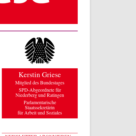
Kerstin Griese
Mitglied des Bundestages
SPD-Abgeordnete für
Niederberg und Ratingen
Parlamentarische
Staatssekretärin
für Arbeit und Soziales