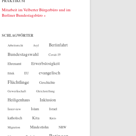
PRAKTIKUM
Mitarbeit im Velberter Bürgerbüro und im
Berliner Bundestagsbüro »
SCHLAGWÖRTER
Berlinfahrt
Arbeitsrecht
Asyl
Bundestagswahl
Covid-19
Erwerbslosigkeit
Ehrenamt
evangelisch
EU
Ethik
Flüchtlinge
Geschichte
Gewerkschaft
Gleichstellung
Heiligenhaus
Inklusion
Islam
Interview
Israel
Kita
katholisch
Kreis
Mindestlohn
NRW
Migration
Ratingen