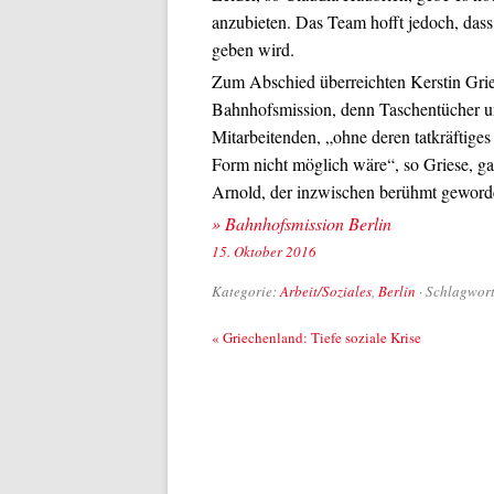
anzubieten. Das Team hofft jedoch, das
geben wird.
Zum Abschied überreichten Kerstin Grie
Bahnhofsmission, denn Taschentücher un
Mitarbeitenden, „ohne deren tatkräftige
Form nicht möglich wäre“, so Griese, ga
Arnold, der inzwischen berühmt geworde
» Bahnhofsmission Berlin
15. Oktober 2016
Kategorie:
Arbeit/Soziales
,
Berlin
· Schlagwor
Beitrags-Navigation
«
Griechenland: Tiefe soziale Krise