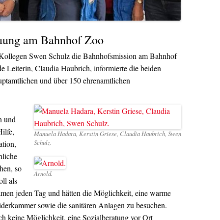
euung am Bahnhof Zoo
m Kollegen Swen Schulz die Bahnhofsmission am Bahnhof
de Leiterin, Claudia Haubrich, informierte die beiden
uptamtlichen und über 150 ehrenamtlichen
n und
ilfe,
Manuela Hadara, Kerstin Griese, Claudia Haubrich, Swen
Schulz.
tion,
hliche
hen, so
Arnold.
ll als
men jeden Tag und hätten die Möglichkeit, eine warme
iderkammer sowie die sanitären Anlagen zu besuchen.
ch keine Möglichkeit, eine Sozialberatung vor Ort