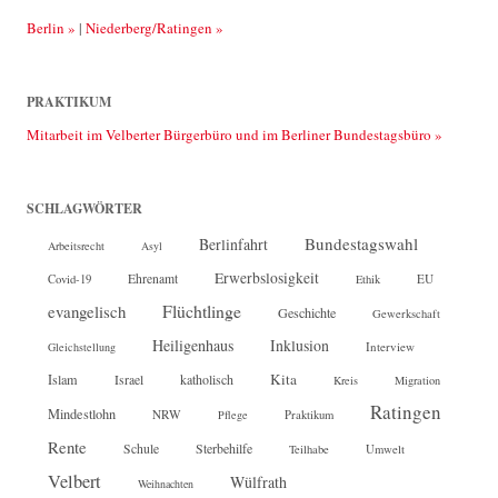
Berlin »
|
Niederberg/Ratingen »
PRAKTIKUM
Mitarbeit im Velberter Bürgerbüro und im Berliner Bundestagsbüro »
SCHLAGWÖRTER
Bundestagswahl
Berlinfahrt
Arbeitsrecht
Asyl
Erwerbslosigkeit
Ehrenamt
EU
Covid-19
Ethik
Flüchtlinge
evangelisch
Geschichte
Gewerkschaft
Heiligenhaus
Inklusion
Interview
Gleichstellung
Kita
Islam
katholisch
Israel
Kreis
Migration
Ratingen
Mindestlohn
NRW
Pflege
Praktikum
Rente
Sterbehilfe
Schule
Teilhabe
Umwelt
Velbert
Wülfrath
Weihnachten