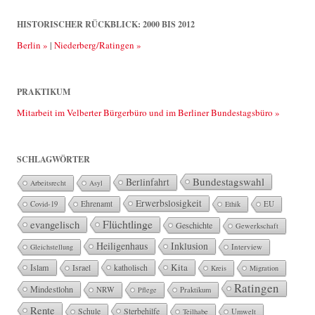
HISTORISCHER RÜCKBLICK: 2000 BIS 2012
Berlin »
|
Niederberg/Ratingen »
PRAKTIKUM
Mitarbeit im Velberter Bürgerbüro und im Berliner Bundestagsbüro »
SCHLAGWÖRTER
Bundestagswahl
Berlinfahrt
Arbeitsrecht
Asyl
Erwerbslosigkeit
Ehrenamt
EU
Covid-19
Ethik
Flüchtlinge
evangelisch
Geschichte
Gewerkschaft
Heiligenhaus
Inklusion
Interview
Gleichstellung
Kita
Islam
katholisch
Israel
Kreis
Migration
Ratingen
Mindestlohn
NRW
Pflege
Praktikum
Rente
Sterbehilfe
Schule
Teilhabe
Umwelt