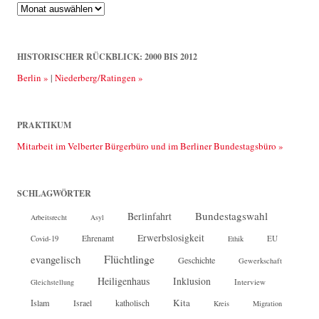
Rückblick:
2013
bis
2025
HISTORISCHER RÜCKBLICK: 2000 BIS 2012
Berlin »
|
Niederberg/Ratingen »
PRAKTIKUM
Mitarbeit im Velberter Bürgerbüro und im Berliner Bundestagsbüro »
SCHLAGWÖRTER
Bundestagswahl
Berlinfahrt
Arbeitsrecht
Asyl
Erwerbslosigkeit
Ehrenamt
EU
Covid-19
Ethik
Flüchtlinge
evangelisch
Geschichte
Gewerkschaft
Heiligenhaus
Inklusion
Interview
Gleichstellung
Kita
Islam
katholisch
Israel
Kreis
Migration