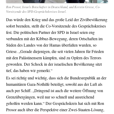
Ron Prosor, Israels Botschafter in Deutschland, und Kerstin Griese, Co-
Vorsitzende des SPD-Gesprächskreises Israel.
Das würde den Krieg und das große Leid der Zivilbevölkerung
sofort beenden, stellt die Co-Vorsitzende des Gesprächskreises
fest. Die politischen Partner der SPD in Israel seien eng
verbunden mit der Kibbuz-Bewegung, deren Ortschaften im
Süden des Landes von der Hamas überfallen wurden, so
Griese. „Gerade diejenigen, die seit vielen Jahren für Frieden
mit den Palästinensern kämpfen, sind zu Opfern des Terrors
geworden. Der Schock in der israelischen Bevölkerung sitzt
tief, das haben wir gemerkt.“
Es sei richtig und wichtig, dass sich die Bundesrepublik an der
humanitären Gaza-Nothilfe beteiligt, sowohl aus der Luft als
auch per Schiff. „Dringend ist auch die weitere Öffnung von
Grenzübergängen, weil nur so schnell und ausreichend
geholfen werden kann.“ Der Gesprächskreis hat sich mit Ron
Prosor auch über die Perspektive einer Zwei-Staaten-Lösung,