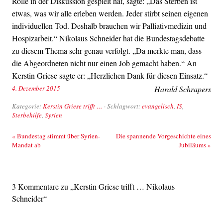
Rolle in der Diskussion gespielt hat, sagte: „Das Sterben ist
etwas, was wir alle erleben werden. Jeder stirbt seinen eigenen
individuellen Tod. Deshalb brauchen wir Palliativmedizin und
Hospizarbeit.“ Nikolaus Schneider hat die Bundestagsdebatte
zu diesem Thema sehr genau verfolgt. „Da merkte man, dass
die Abgeordneten nicht nur einen Job gemacht haben.“ An
Kerstin Griese sagte er: „Herzlichen Dank für diesen Einsatz.“
4. Dezember 2015
Harald Schrapers
Kategorie:
Kerstin Griese trifft …
· Schlagwort:
evangelisch
,
IS
,
Sterbehilfe
,
Syrien
Beitrags-Navigation
«
Bundestag stimmt über Syrien-
Die spannende Vorgeschichte eines
Mandat ab
Jubiläums
»
3 Kommentare zu „
Kerstin Griese trifft … Nikolaus
Schneider
“