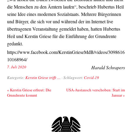
die Menschen zu den Ämtern laufen“, beschrieb Hubertus Heil
seine Idee eines modernen Sozialstaats. Mehrere Bürgerinnen
und Bürger, die sich vor und während der im Internet live
übertragenen Veranstaltung gemeldet haben, hatten Hubertus
Heil und Kerstin Griese für die Einführung der Grundrente
gedankt.
https://www.facebook.com/KerstinGrieseMdB/videos/3098616
10168964/
7. Juli 2020
Harald Schrapers
Kategorie:
Kerstin Griese trifft …
· Schlagwort:
Covid-19
Beitrags-Navigation
«
Kerstin Griese erfreut: Die
USA-Austausch verschoben: Start im
Grundrente kommt
Januar
»