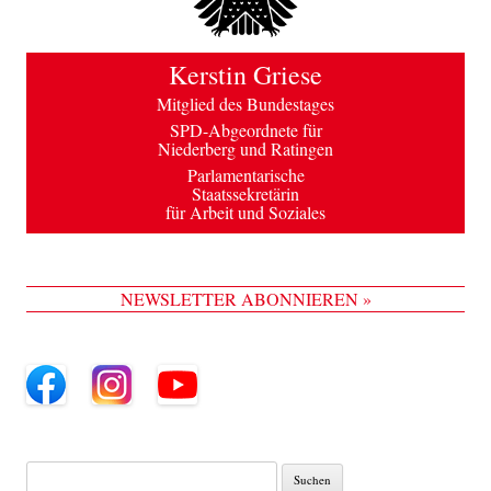
Kerstin Griese
Mitglied des Bundestages
SPD-Abgeordnete für
Niederberg und Ratingen
Parlamentarische
Staatssekretärin
für Arbeit und Soziales
NEWSLETTER ABONNIEREN »
Suche