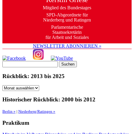
Mitglied des Bundestages
SPD-Abgeordnete für
Niederberg und Ratingen
Parlamentarische
Staatssekretärin
für Arbeit und Soziales
NEWSLETTER ABONNIEREN »
Suche
nach:
Rückblick: 2013 bis 2025
Rückblick:
2013
bis
Historischer Rückblick: 2000 bis 2012
2025
Berlin »
|
Niederberg/Ratingen »
Praktikum