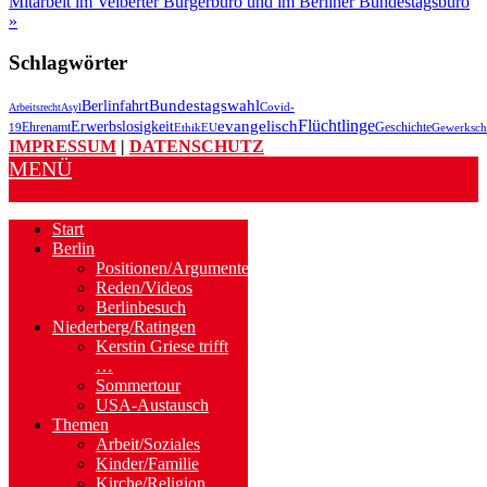
Mitarbeit im Velberter Bürgerbüro und im Berliner Bundestagsbüro
»
Schlagwörter
Bundestagswahl
Berlinfahrt
Covid-
Arbeitsrecht
Asyl
Flüchtlinge
evangelisch
Erwerbslosigkeit
Geschichte
19
Ehrenamt
EU
Ethik
Gewerksch
IMPRESSUM
|
DATENSCHUTZ
MENÜ
Start
Berlin
Positionen/Argumente
Reden/Videos
Berlinbesuch
Niederberg/Ratingen
Kerstin Griese trifft
…
Sommertour
USA-Austausch
Themen
Arbeit/Soziales
Kinder/Familie
Kirche/Religion