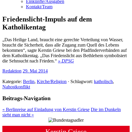
Einkünfte/Ausgaben
Kontakt/Team
Friedenslicht-Impuls auf dem
Katholikentag
„Das Heilige Land, braucht eine gerechte Verteilung von Wasser,
braucht die Sicherheit, dass alle Zugang zum Quell des Lebens
bekommen“, sagte Kerstin Griese bei den Pfadfinderverbänden auf
dem Katholikentag. „Das Friedenslicht aus Bethlehem symbolisiert
die Sehnsucht nach Frieden.“
» DPSG
Redaktion
29. Mai 2014
Kategorie:
Berlin
,
Kirche/Religion
· Schlagwort:
katholisch
,
Nahostkonflikt
Beitrags-Navigation
«
Berlinreise auf Einladung von Kerstin Griese
Die im Dunkeln
sieht man nicht
»
Kerstin Griese