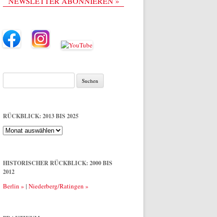
NEWSLETTER ABONNIEREN »
Suche
nach:
RÜCKBLICK: 2013 BIS 2025
Rückblick:
2013
bis
2025
HISTORISCHER RÜCKBLICK: 2000 BIS
2012
Berlin »
|
Niederberg/Ratingen »