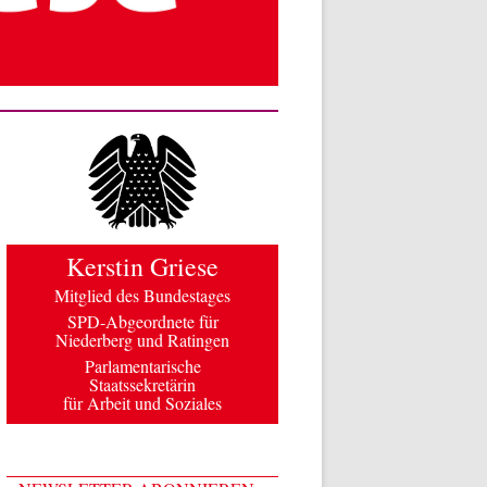
Kerstin Griese
Mitglied des Bundestages
SPD-Abgeordnete für
Niederberg und Ratingen
Parlamentarische
Staatssekretärin
für Arbeit und Soziales