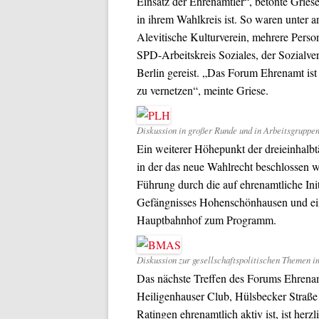
Einsatz der Ehrenamtler“, betonte Griese
in ihrem Wahlkreis ist. So waren unter 
Alevitische Kulturverein, mehrere Person
SPD-Arbeitskreis Soziales, der Sozialv
Berlin gereist. „Das Forum Ehrenamt is
zu vernetzen“, meinte Griese.
Diskussion in großer Runde und in Arbeitsgruppe
Ein weiterer Höhepunkt der dreieinhalb
in der das neue Wahlrecht beschlossen 
Führung durch die auf ehrenamtliche Ini
Gefängnisses Hohenschönhausen und ei
Hauptbahnhof zum Programm.
Diskussion zur gesellschaftspolitischen Themen i
Das nächste Treffen des Forums Ehrenam
Heiligenhauser Club, Hülsbecker Straße 
Ratingen ehrenamtlich aktiv ist, ist herz