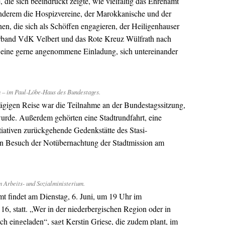
, die sich beeindruckt zeigte, wie vielfältig das Ehrenamt
anderem die Hospizvereine, der Marokkanische und der
en, die sich als Schöffen engagieren, der Heiligenhauser
erband VdK Velbert und das Rote Kreuz Wülfrath nach
t eine gerne angenommene Einladung, sich untereinander
n – im Paul-Löbe-Haus des Bundestages.
tägigen Reise war die Teilnahme an der Bundestagssitzung,
wurde. Außerdem gehörten eine Stadtrundfahrt, eine
tiativen zurückgehende Gedenkstätte des Stasi-
n Besuch der Notübernachtung der Stadtmission am
m Arbeits- und Sozialministerium.
t findet am Dienstag, 6. Juni, um 19 Uhr im
16, statt. „Wer in der niederbergischen Region oder in
lich eingeladen“, sagt Kerstin Griese, die zudem plant, im