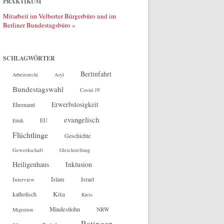
PRAKTIKUM
Mitarbeit im Velberter Bürgerbüro und im
Berliner Bundestagsbüro »
SCHLAGWÖRTER
Berlinfahrt
Arbeitsrecht
Asyl
Bundestagswahl
Covid-19
Erwerbslosigkeit
Ehrenamt
evangelisch
EU
Ethik
Flüchtlinge
Geschichte
Gewerkschaft
Gleichstellung
Heiligenhaus
Inklusion
Islam
Interview
Israel
Kita
katholisch
Kreis
Mindestlohn
NRW
Migration
Ratingen