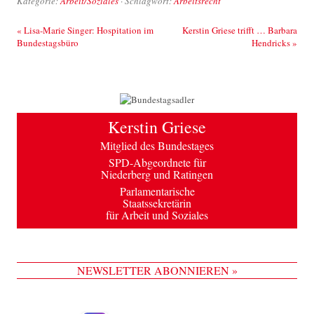
Kategorie:
Arbeit/Soziales
· Schlagwort:
Arbeitsrecht
Beitrags-Navigation
«
Lisa-Marie Singer: Hospitation im
Kerstin Griese trifft … Barbara
Bundestagsbüro
Hendricks
»
Kerstin Griese
Mitglied des Bundestages
SPD-Abgeordnete für
Niederberg und Ratingen
Parlamentarische
Staatssekretärin
für Arbeit und Soziales
NEWSLETTER ABONNIEREN »