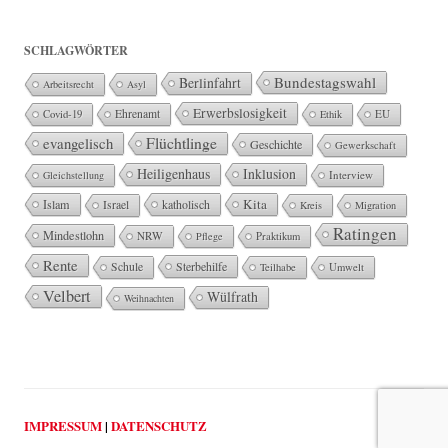
SCHLAGWÖRTER
Bundestagswahl
Berlinfahrt
Arbeitsrecht
Asyl
Erwerbslosigkeit
Ehrenamt
EU
Covid-19
Ethik
Flüchtlinge
evangelisch
Geschichte
Gewerkschaft
Heiligenhaus
Inklusion
Interview
Gleichstellung
Kita
Islam
katholisch
Israel
Kreis
Migration
Ratingen
Mindestlohn
NRW
Pflege
Praktikum
Rente
Sterbehilfe
Schule
Teilhabe
Umwelt
Velbert
Wülfrath
Weihnachten
IMPRESSUM
|
DATENSCHUTZ