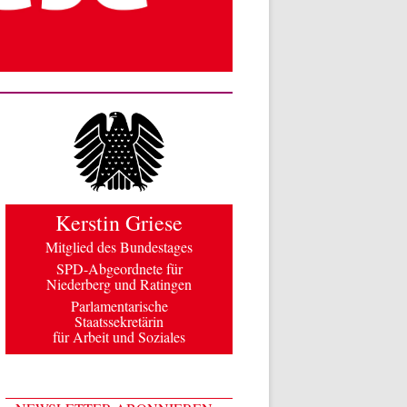
Kerstin Griese
Mitglied des Bundestages
SPD-Abgeordnete für
Niederberg und Ratingen
Parlamentarische
Staatssekretärin
für Arbeit und Soziales