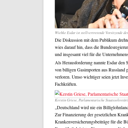
Wiebke Esdar ist stellvertretende Vorsitzende de
Die Diskussion mit dem Publikum drehte
wies darauf hin, dass die Bundesregierun
und insgesamt viel für die Unternehmen
Als Herausforderung nannte Esdar den S
von billigen Gasimporten aus Russland pr
verloren. Umso wichtiger seien jetzt Inv
Fachkräften.
Kerstin Griese, Parlamentarische Staatssekretärin
„Deutschland wird nie ein Billiglohnland
Zur Finanzierung der gesetzlichen Krank
Krankenversicherungsbeiträge für die B