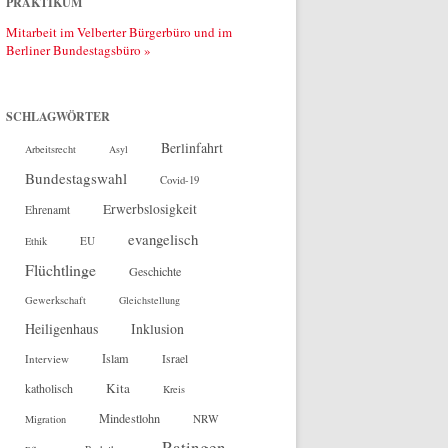
PRAKTIKUM
Mitarbeit im Velberter Bürgerbüro und im
Berliner Bundestagsbüro »
SCHLAGWÖRTER
Berlinfahrt
Arbeitsrecht
Asyl
Bundestagswahl
Covid-19
Erwerbslosigkeit
Ehrenamt
evangelisch
EU
Ethik
Flüchtlinge
Geschichte
Gewerkschaft
Gleichstellung
Heiligenhaus
Inklusion
Islam
Interview
Israel
Kita
katholisch
Kreis
Mindestlohn
NRW
Migration
Ratingen