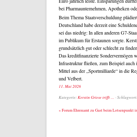
Euro jährlich leiste. Einsparungen dürft
bei Pharmaunternehmen, Apotheken ode
Beim Thema Staatsverschuldung plädierte
Deutschland habe derzeit eine Schuldenq
sei das niedrig: In allen anderen G7-Staa
im Publikum für Erstaunen sorgte. Kerst
grundsätzlich gut oder schlecht zu finden
Das kreditfinanzierte Sondervermögen w
Infrastruktur fließen, zum Beispiel auch 
Mittel aus der „Sportmilliarde“ in die R
und Velbert.
11. Mai 2026
Kategorie:
Kerstin Griese trifft …
· Schlagwort
Beitrags-Navigation
«
Forum Ehrenamt zu Gast beim Lotsenpunkt i