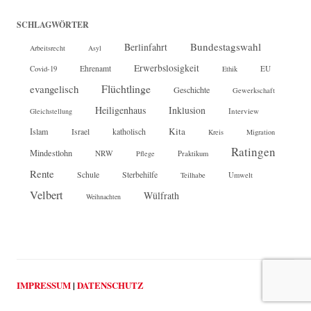
SCHLAGWÖRTER
Bundestagswahl
Berlinfahrt
Arbeitsrecht
Asyl
Erwerbslosigkeit
Ehrenamt
EU
Covid-19
Ethik
Flüchtlinge
evangelisch
Geschichte
Gewerkschaft
Heiligenhaus
Inklusion
Interview
Gleichstellung
Kita
Islam
katholisch
Israel
Kreis
Migration
Ratingen
Mindestlohn
NRW
Pflege
Praktikum
Rente
Sterbehilfe
Schule
Teilhabe
Umwelt
Velbert
Wülfrath
Weihnachten
IMPRESSUM
|
DATENSCHUTZ