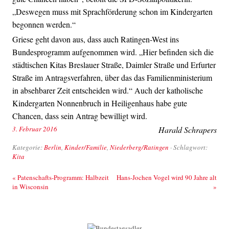
„Deswegen muss mit Sprachförderung schon im Kindergarten
begonnen werden.“
Griese geht davon aus, dass auch Ratingen-West ins
Bundesprogramm aufgenommen wird. „Hier befinden sich die
städtischen Kitas Breslauer Straße, Daimler Straße und Erfurter
Straße im Antragsverfahren, über das das Familienministerium
in absehbarer Zeit entscheiden wird.“ Auch der katholische
Kindergarten Nonnenbruch in Heiligenhaus habe gute
Chancen, dass sein Antrag bewilligt wird.
3. Februar 2016
Harald Schrapers
Kategorie:
Berlin
,
Kinder/Familie
,
Niederberg/Ratingen
· Schlagwort:
Kita
Beitrags-Navigation
«
Patenschafts-Programm: Halbzeit
Hans-Jochen Vogel wird 90 Jahre alt
in Wisconsin
»