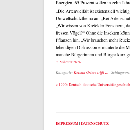
Energien, 65 Prozent sollen in zehn Jahre
„Die Artenvielfalt ist existenziell wicht
Umweltschutzthema an. „Bei Artenschutz
„Wir wissen von Krefelder Forschern, da
fressen Vögel?“ Ohne die Insekten könnt
Pflanzen hin. „Wir brauchen mehr Rückzu
lebendigen Diskussion ermunterte die Mi
manche Bürgerinnen und Bürger kurz ge
3. Februar 2020
Kategorie:
Kerstin Griese trifft …
· Schlagwort
Beitrags-Navigation
«
1990: Deutsch-deutsche Universitätsgeschich
IMPRESSUM
|
DATENSCHUTZ