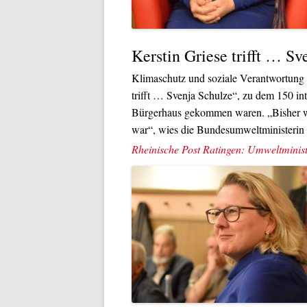
Kerstin Griese trifft … Sv
Klimaschutz und soziale Verantwortung s
trifft … Svenja Schulze“, zu dem 150 in
Bürgerhaus gekommen waren. „Bisher war
war“, wies die Bundesumweltministerin 
Rheinische Post Ratingen: Umweltminist