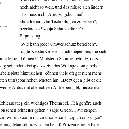
d
noch nicht so weit, und das müsse sich ändern.
„Es muss mehr Anreize geben, auf
klimafreundliche Technologien zu setzen“,
mmen.
begründete Svenja Schulze die CO
-
2
Bepreisung.
„Wie kann jeder Umweltschutz betreiben“,
fragte Kerstin Griese, „auch diejenigen, die sich
ung leisten können?“ Ministerin Schulze betonte, dass
dig sei, indem beispielsweise das Wohngeld angehoben
beitsplatz hinzuziehen, können viele oft gar nicht mehr
tädten untragbar hohen Mieten hin. „Deswegen gibt es die
wenig Autos mit alternativen Antrieben gibt, müsse man
ohleausstieg ein wichtiges Thema sei. „Ich gehöre auch
 bisschen schneller gehen“, sagte Griese. „Wir steigen
rn wir müssen in die erneuerbaren Energien einsteigen“,
derung. Man sei inzwischen bei 40 Prozent erneuerbare