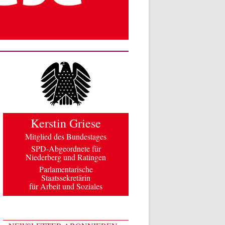
Kerstin Griese
Mitglied des Bundestages
SPD-Abgeordnete für
Niederberg und Ratingen
Parlamentarische
Staatssekretärin
für Arbeit und Soziales