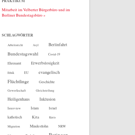
PRAKTIKUM
Mitarbeit im Velberter Bürgerbüro und im
Berliner Bundestagsbüro »
SCHLAGWÖRTER
Berlinfahrt
Arbeitsrecht
Asyl
Bundestagswahl
Covid-19
Erwerbslosigkeit
Ehrenamt
evangelisch
EU
Ethik
Flüchtlinge
Geschichte
Gewerkschaft
Gleichstellung
Heiligenhaus
Inklusion
Islam
Interview
Israel
Kita
katholisch
Kreis
Mindestlohn
NRW
Migration
Ratingen